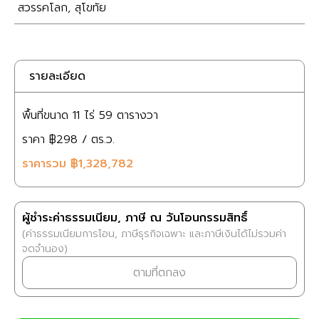
สวรรคโลก
,
สุโขทัย
รายละเอียด
พื้นที่ขนาด
11 ไร่
59 ตารางวา
ราคา
฿298
/ ตร.ว.
ราคารวม
฿1,328,782
ผู้ชำระค่าธรรมเนียม, ภาษี ณ วันโอนกรรมสิทธิ์
(ค่าธรรมเนียมการโอน, ภาษีธุรกิจเฉพาะ และภาษีเงินได้ไม่รวมค่า
จดจำนอง)
ตามที่ตกลง