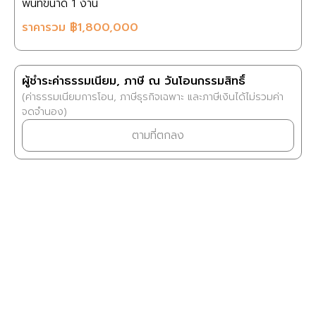
พื้นที่ขนาด
1 งาน
ราคารวม
฿1,800,000
ผู้ชำระค่าธรรมเนียม, ภาษี ณ วันโอนกรรมสิทธิ์
(ค่าธรรมเนียมการโอน, ภาษีธุรกิจเฉพาะ และภาษีเงินได้ไม่รวมค่า
จดจำนอง)
ตามที่ตกลง