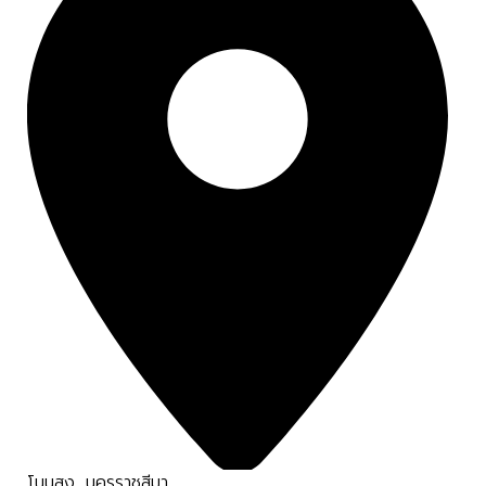
โนนสูง
,
นครราชสีมา