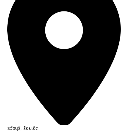
ธวัชบุรี
,
ร้อยเอ็ด